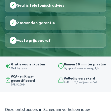
✓
Gratis telefonisch advies
✓
2 maanden garantie
✓
Vaste prijs vooraf
Gratis voorrijkosten
Binnen 30 min ter plaatse
Ook bij spoed
Bij spoed vaak al mogelijk
VCA- en Kiwa-
Volledig verzekerd
gecertificeerd
AVB tot 2,5 miljoen + CAR
BRL K10014
Onze ontstoppers in Schiedam verhelpen jouw