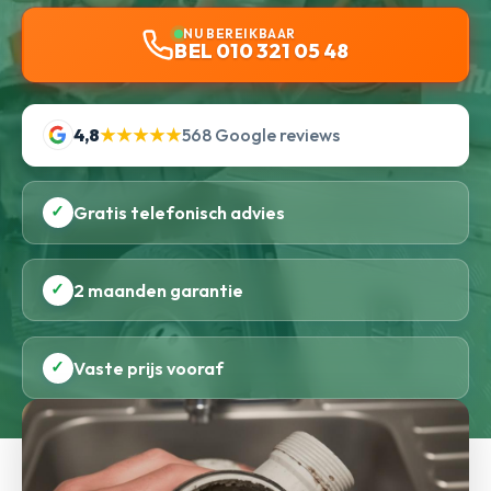
NU BEREIKBAAR
BEL 010 321 05 48
4,8
★★★★★
568 Google reviews
✓
Gratis telefonisch advies
✓
2 maanden garantie
✓
Vaste prijs vooraf