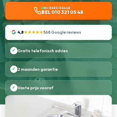
NU BEREIKBAAR
BEL 010 321 05 48
4,8
★★★★★
568 Google reviews
✓
Gratis telefonisch advies
✓
2 maanden garantie
✓
Vaste prijs vooraf