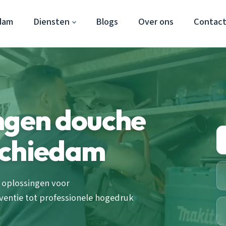
dam
Diensten
Blogs
Over ons
Contac
ngen douche
Schiedam
 oplossingen voor
entie tot professionele hogedruk