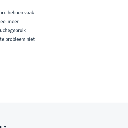
oord hebben vaak
reel meer
ouchegebruik
ste probleem niet