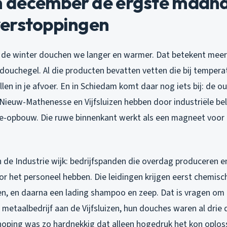
december de ergste maand 
erstoppingen
in de winter douchen we langer en warmer. Dat betekent me
 douchegel. Al die producten bevatten vetten die bij temper
llen in je afvoer. En in Schiedam komt daar nog iets bij: de o
Nieuw-Mathenesse en Vijfsluizen hebben door industriële bel
ie-opbouw. Die ruwe binnenkant werkt als een magneet voor
in de Industrie wijk: bedrijfspanden die overdag produceren e
r het personeel hebben. Die leidingen krijgen eerst chemisc
n, en daarna een lading shampoo en zeep. Dat is vragen om
metaalbedrijf aan de Vijfsluizen, hun douches waren al drie
hoping was zo hardnekkig dat alleen hogedruk het kon oplos