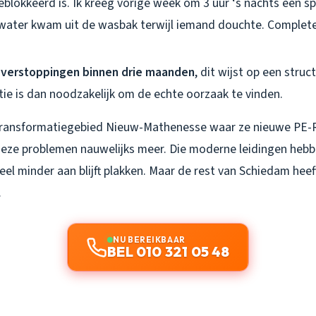
eblokkeerd is. Ik kreeg vorige week om 3 uur ‘s nachts een 
: water kwam uit de wasbak terwijl iemand douchte. Complet
verstoppingen binnen drie maanden
, dit wijst op een stru
ie is dan noodzakelijk om de echte oorzaak te vinden.
transformatiegebied Nieuw-Mathenesse waar ze nieuwe PE-R
 deze problemen nauwelijks meer. Die moderne leidingen heb
el minder aan blijft plakken. Maar de rest van Schiedam hee
.
NU BEREIKBAAR
BEL 010 321 05 48