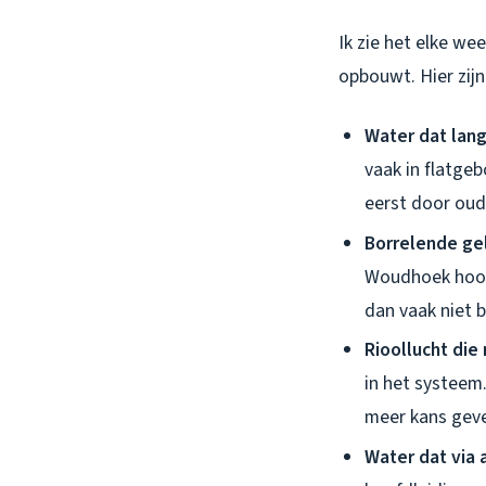
Ik zie het elke we
opbouwt. Hier zij
Water dat lan
vaak in flatge
eerst door oude
Borrelende gel
Woudhoek hoor i
dan vaak niet bi
Rioollucht die
in het systeem.
meer kans geve
Water dat via