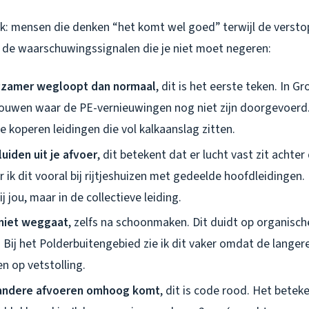
ek: mensen die denken “het komt wel goed” terwijl de versto
n de waarschuwingssignalen die je niet moet negeren:
gzamer wegloopt dan normaal
, dit is het eerste teken. In Gr
bouwen waar de PE-vernieuwingen nog niet zijn doorgevoerd
 koperen leidingen die vol kalkaanslag zitten.
uiden uit je afvoer
, dit betekent dat er lucht vast zit achter
k dit vooral bij rijtjeshuizen met gedeelde hoofdleidingen. 
j jou, maar in de collectieve leiding.
 niet weggaat
, zelfs na schoonmaken. Dit duidt op organisc
 Bij het Polderbuitengebied zie ik dit vaker omdat de langer
n op vetstolling.
 andere afvoeren omhoog komt
, dit is code rood. Het betek