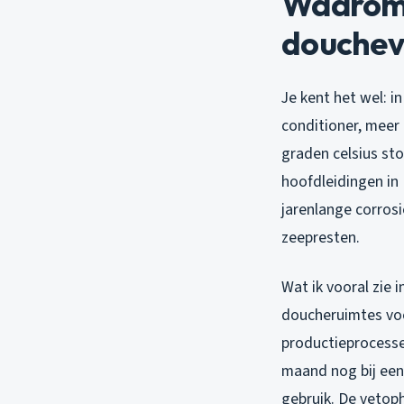
Waarom 
douchev
Je kent het wel: 
conditioner, meer
graden celsius sto
hoofdleidingen in 
jarenlange corros
zeepresten.
Wat ik vooral zie 
doucheruimtes voo
productieprocesse
maand nog bij een 
gebruik. De vetop