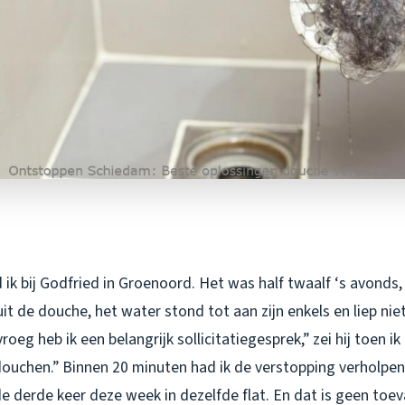
ik bij Godfried in Groenoord. Het was half twaalf ‘s avonds, e
t de douche, het water stond tot aan zijn enkels en liep ni
eg heb ik een belangrijk sollicitatiegesprek,” zei hij toen ik
uchen.” Binnen 20 minuten had ik de verstopping verholpe
 de derde keer deze week in dezelfde flat. En dat is geen toev