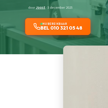
door
Joost
· 5 december 2025
NU BEREIKBAAR
BEL 010 321 05 48