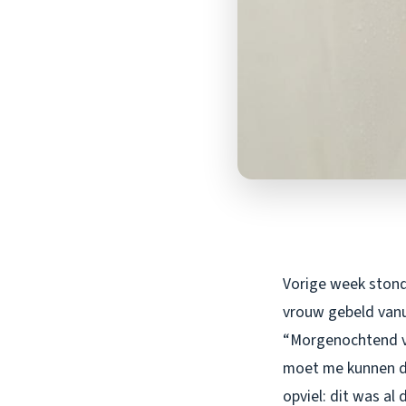
Vorige week stond 
vrouw gebeld vanui
“Morgenochtend vro
moet me kunnen do
opviel: dit was al