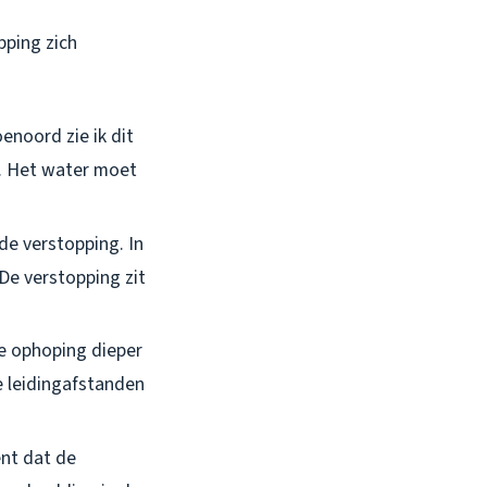
pping zich
oenoord zie ik dit
. Het water moet
 de verstopping. In
De verstopping zit
he ophoping dieper
e leidingafstanden
ent dat de