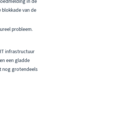
spoedmelding in de
e blokkade van de
ctureel probleem.
T infrastructuur
ben een gladde
ft nog grotendeels