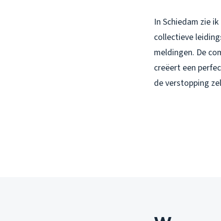
In Schiedam zie i
collectieve leidin
meldingen. De co
creëert een perfe
de verstopping zel