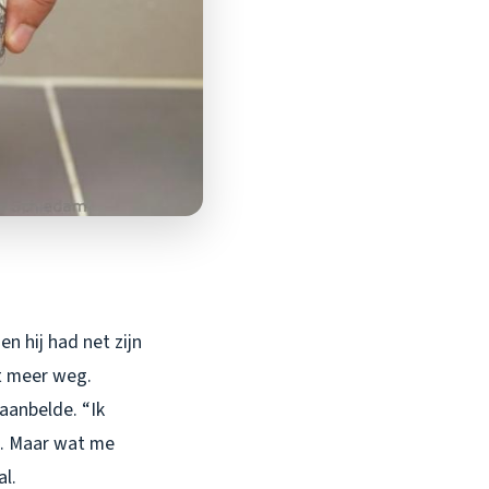
n hij had net zijn
et meer weg.
 aanbelde. “Ik
n. Maar wat me
al.