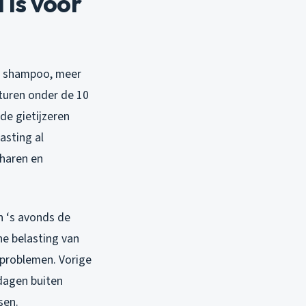
is voor
er shampoo, meer
aturen onder de 10
ude gietijzeren
asting al
 haren en
n ‘s avonds de
he belasting van
 problemen. Vorige
 dagen buiten
sen.