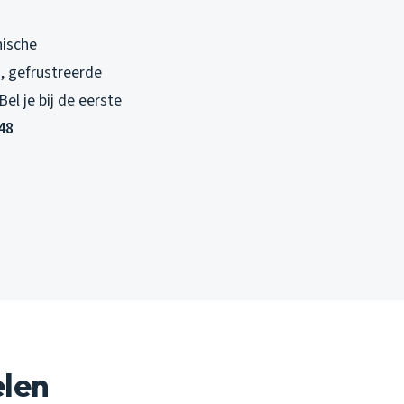
nische
s, gefrustreerde
el je bij de eerste
48
elen