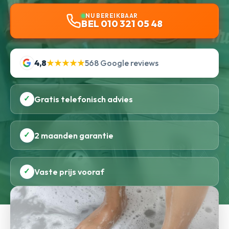
NU BEREIKBAAR
BEL 010 321 05 48
4,8
★★★★★
568 Google reviews
✓
Gratis telefonisch advies
✓
2 maanden garantie
✓
Vaste prijs vooraf