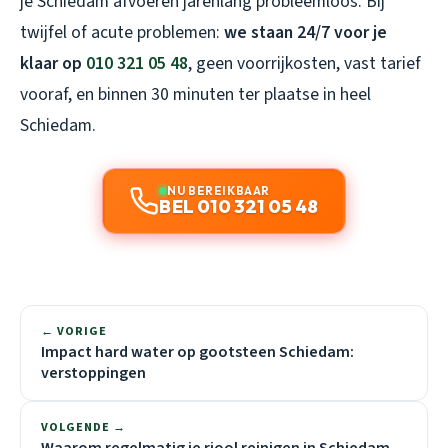
je Schiedam afvoeren jarenlang probleemloos. Bij
twijfel of acute problemen:
we staan 24/7 voor je
klaar op
010 321 05 48
, geen voorrijkosten, vast tarief
vooraf, en binnen 30 minuten ter plaatse in heel
Schiedam.
NU BEREIKBAAR
BEL 010 321 05 48
← VORIGE
Impact hard water op gootsteen Schiedam:
verstoppingen
VOLGENDE →
Waarom regelmatig je riool reinigen in Schiedam