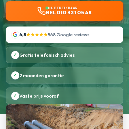
NU BEREIKBAAR
BEL 010 321 05 48
4,8
★★★★★
568 Google reviews
✓
Gratis telefonisch advies
✓
2 maanden garantie
✓
Vaste prijs vooraf