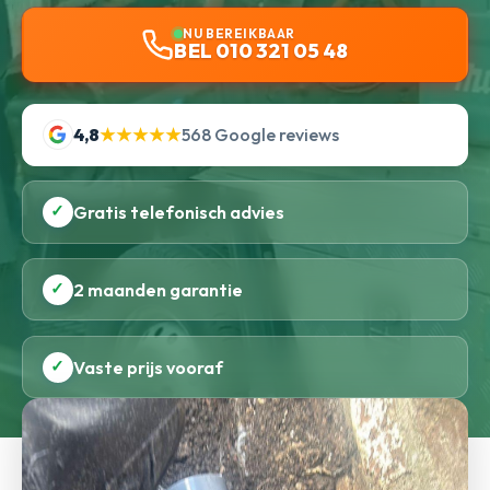
NU BEREIKBAAR
BEL 010 321 05 48
4,8
★★★★★
568 Google reviews
✓
Gratis telefonisch advies
✓
2 maanden garantie
✓
Vaste prijs vooraf