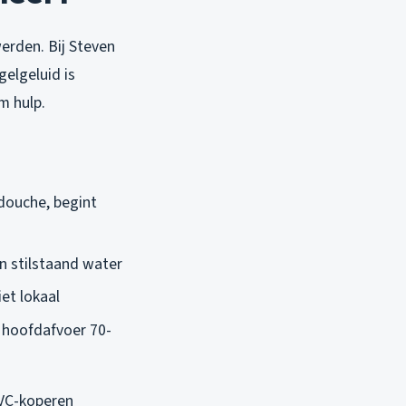
rden. Bij Steven
gelgeluid is
m hulp.
 douche, begint
in stilstaand water
iet lokaal
je hoofdafvoer 70-
PVC-koperen