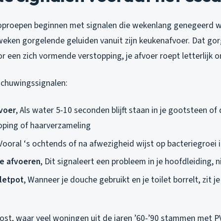
proepen beginnen met signalen die wekenlang genegeerd we
 weken gorgelende geluiden vanuit zijn keukenafvoer. Dat gor
 een zich vormende verstopping, je afvoer roept letterlijk o
schuwingssignalen:
voer
, Als water 5-10 seconden blijft staan in je gootsteen of
ping of haarverzameling
 Vooral ‘s ochtends of na afwezigheid wijst op bacteriegroei 
e afvoeren
, Dit signaleert een probleem in je hoofdleiding, n
letpot
, Wanneer je douche gebruikt en je toilet borrelt, zit 
ost, waar veel woningen uit de jaren ’60-’90 stammen met 