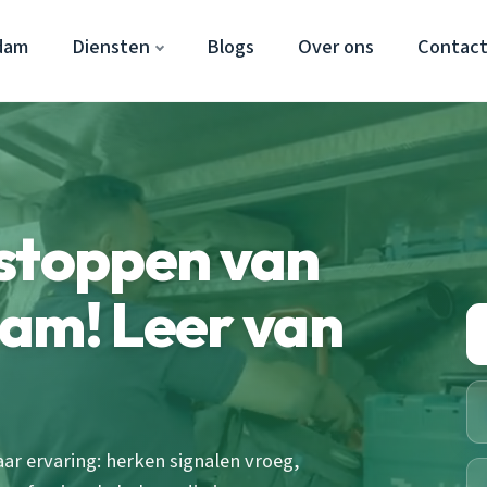
dam
Diensten
Blogs
Over ons
Contac
tstoppen van
am! Leer van
aar ervaring: herken signalen vroeg,