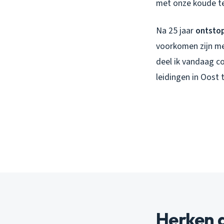
met onze koude te
Na 25 jaar
ontsto
voorkomen zijn me
deel ik vandaag co
leidingen in Oost
Herken d