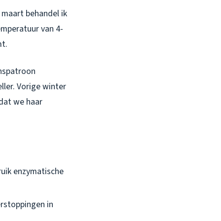
 maart behandel ik
mperatuur van 4-
mt.
enspatroon
ller. Vorige winter
tdat we haar
bruik enzymatische
erstoppingen in