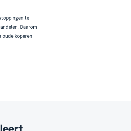
stoppingen te
 handelen. Daarom
de oude koperen
leert