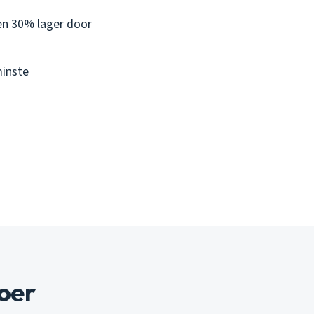
en 30% lager door
minste
voer