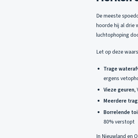
De meeste spoedo
hoorde hij al drie
luchtophoping door
Let op deze waar
Trage wateraf
ergens vetopho
Vieze geuren
,
Meerdere trag
Borrelende toi
80% verstopt
In Nieuwland en O