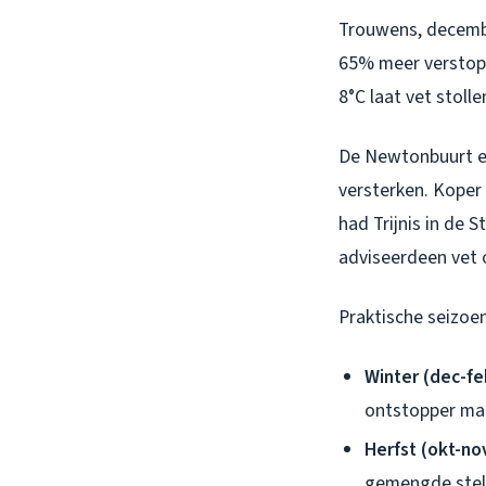
Trouwens, decembe
65% meer verstop
8°C laat vet stolle
De Newtonbuurt en
versterken. Koper 
had Trijnis in de 
adviseerdeen vet o
Praktische seizoen
Winter (dec-fe
ontstopper maa
Herfst (okt-no
gemengde stel