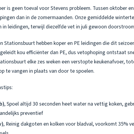
r is geen toeval voor Stevens probleem. Tussen oktober en
pingen dan in de zomermaanden. Onze gemiddelde winterte
n in leidingen, terwijl diezelfde vet in juli gewoon doorstroo
 Stationsbuurt hebben koper en PE leidingen die dit seizo
geleidt kou efficiënter dan PE, dus vetophoping ontstaat sne
Stationsbuurt elke zes weken een verstopte keukenafvoer, to
p te vangen in plaats van door te spoelen.
stips:
b)
, Spoel altijd 30 seconden heet water na vettig koken, ge
ndelijks preventief
v)
, Reinig dakgoten en kolken voor bladval, voorkomt 35% v
sels