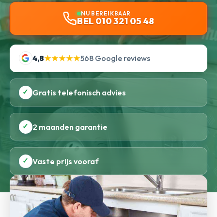
NU BEREIKBAAR
BEL 010 321 05 48
4,8
★★★★★
568 Google reviews
✓
Gratis telefonisch advies
✓
2 maanden garantie
✓
Vaste prijs vooraf