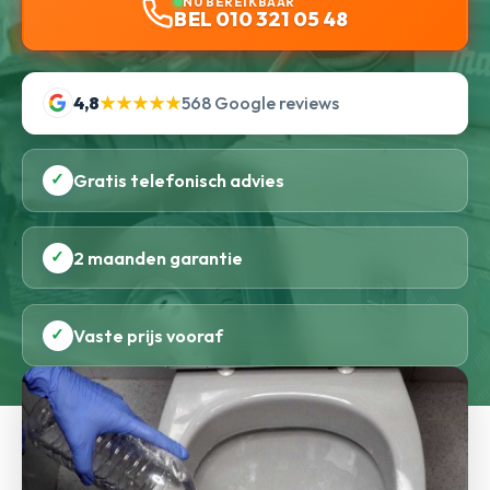
NU BEREIKBAAR
BEL 010 321 05 48
4,8
★★★★★
568 Google reviews
✓
Gratis telefonisch advies
✓
2 maanden garantie
✓
Vaste prijs vooraf