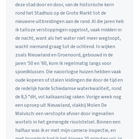
deze stad door en door, van de historische kern
rond het Stadhuis op de Grote Markt tot de
nieuwere uitbreidingen aan de rand. Al die jaren heb
ik talloze verstoppingen opgelost, vaak midden in
de nacht, want als het water niet meer wegloopt,
wacht niemand graag tot de ochtend. In wijken
zoals Nieuwland en Groenoord, gebouwd in de
jaren '50 en '60, kom ik regelmatig langs voor
spoedklussen. Die naoorlogse huizen hebben vaak
oude koperen of stalen leidingen die door de tijd en
de redelijk harde Schiedamse waterkwaliteit, rond
de 8,5 °dH, vol kalkaanslag raken. Vorige week nog
een oproep uit Nieuwland, vlakbij Molen De
Walvisch: een verstopte afvoer door ingevallen
wortels in het gemengde rioolstelsel. Binnen een
halfuur was ik er met mijn camera-inspectie, en
met hoogdruk had ik het binnen 20 minuten vrij. In